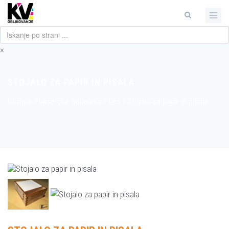
×
STOJALO ZA PAPIR IN PISALA
Domov
/
Laserska obdelava
/
Les
/
Stojalo za papir in pisala