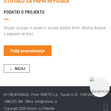
STOJALO ZA PAPIR IN PISALA
PODATKI O PROJEKTU
Stojalo za papir in pisala iz vezane plošče 4mm. Možna dobava
s papirjem ali brez.
Pošlji povpraševanje
NAZAJ
KV OBLIKOVANJE - Peter VRBETIČ s.p., Topole 6, SI - 1234 Mengeš m:
+386 (31) 394 - 999 e: info@vrbetic.si
Copyright 2026 Vrbetic.si |
Piškotki