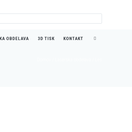
KA OBDELAVA
3D TISK
KONTAKT
Domov
/
Laserska obdelava
/
Les