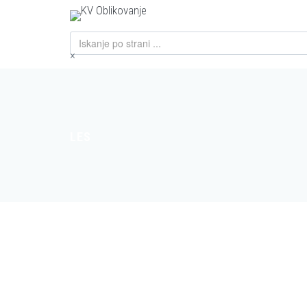
×
LES