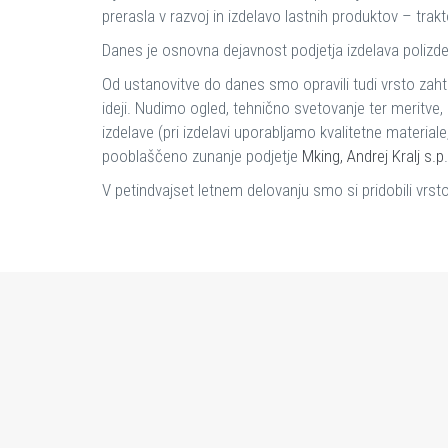
prerasla v razvoj in izdelavo lastnih produktov – trak
Danes je osnovna dejavnost podjetja izdelava polizdel
Od ustanovitve do danes smo opravili tudi vrsto zahtev
ideji. Nudimo ogled, tehnično svetovanje ter meritv
izdelave (pri izdelavi uporabljamo kvalitetne materi
pooblaščeno zunanje podjetje
Mking, Andrej Kralj s.p
.
V petindvajset letnem delovanju smo si pridobili vrs