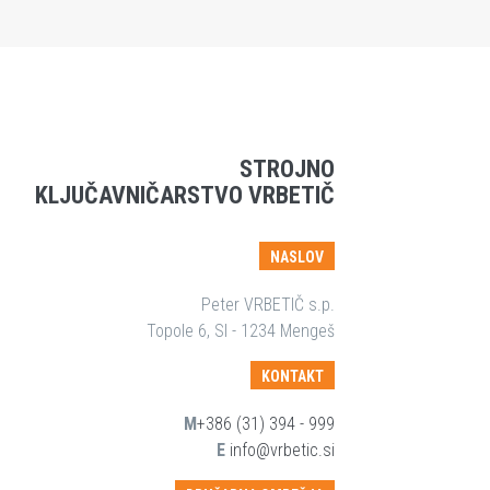
STROJNO
KLJUČAVNIČARSTVO VRBETIČ
NASLOV
Peter VRBETIČ s.p.
Topole 6, SI - 1234 Mengeš
KONTAKT
M
+386 (31) 394 - 999
E
info@vrbetic.si