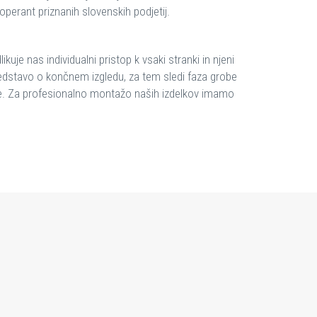
ooperant priznanih slovenskih podjetij.
je nas individualni pristop k vsaki stranki in njeni
redstavo o končnem izgledu, za tem sledi faza grobe
taže. Za profesionalno montažo naših izdelkov imamo