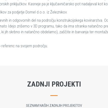
torskih priključkov. Kasneje pa je ključavničarsko pot nadaljeval kot k
kov za podjetje Domel d.o.o. iz Železnikov.
nih in odgovornih del na področju konstrukcijskega kovinarstva. Odliku
e, nato Idejo zrišemo v 3D programu, tako da ima stranka natančno p
ale, ki jih skrbno in natančno obdelamo), zaščite in barvanja ter mon
to referenc na svojem področju.
ZADNJI PROJEKTI
SEZNAM NAŠIH ZADNJIH PROJEKETOV