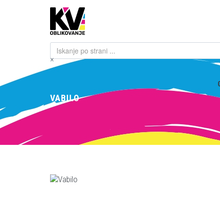
×
VABILO