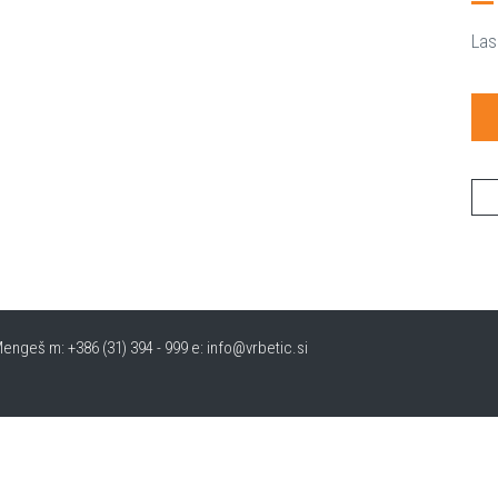
Las
engeš m: +386 (31) 394 - 999 e: info@vrbetic.si