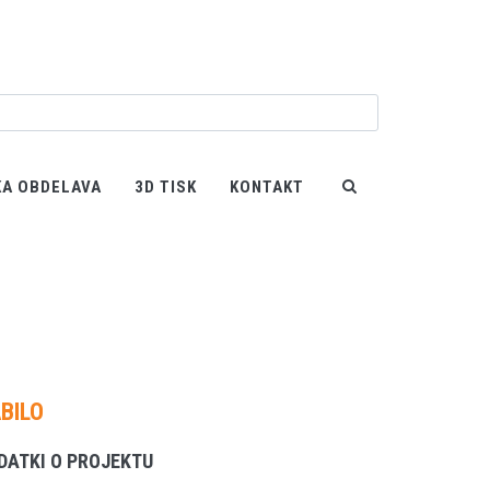
KA OBDELAVA
3D TISK
KONTAKT
Domov
/
Laserska obdelava
/
Papir
/
vabilo urska
BILO
DATKI O PROJEKTU