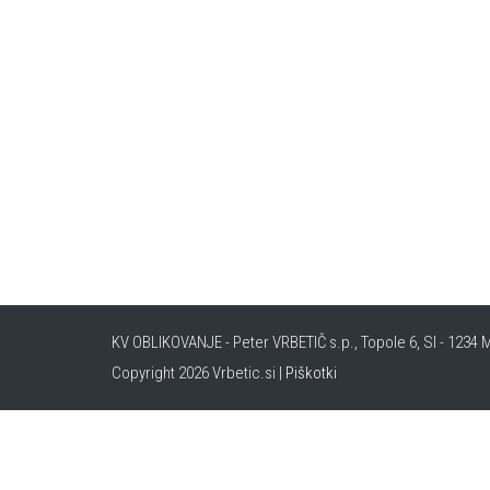
KV OBLIKOVANJE - Peter VRBETIČ s.p., Topole 6, SI - 1234 M
Copyright 2026 Vrbetic.si |
Piškotki