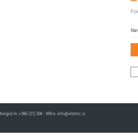
Pol
Nar
engeš m: +386 (31) 394 - 999 e: info@vrbetic.si