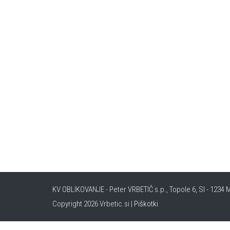
KV OBLIKOVANJE - Peter VRBETIČ s.p., Topole 6, SI - 1234 M
Copyright 2026 Vrbetic.si |
Piškotki