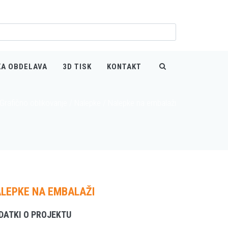
KA OBDELAVA
3D TISK
KONTAKT
Grafično oblikovanje
/
Nalepke
/
Nalepke na embalaži
LEPKE NA EMBALAŽI
DATKI O PROJEKTU