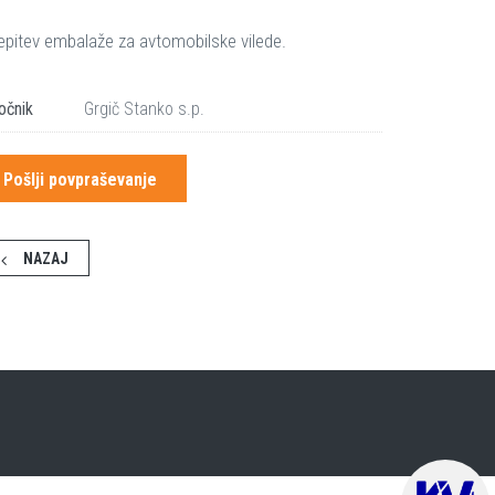
epitev embalaže za avtomobilske vilede.
očnik
Grgič Stanko s.p.
Pošlji povpraševanje
NAZAJ