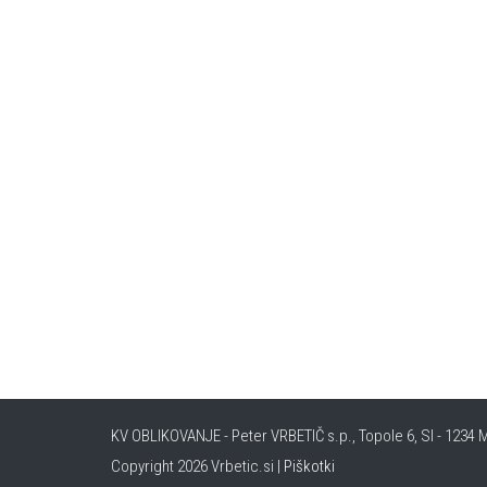
KV OBLIKOVANJE - Peter VRBETIČ s.p., Topole 6, SI - 1234 M
Copyright 2026 Vrbetic.si |
Piškotki