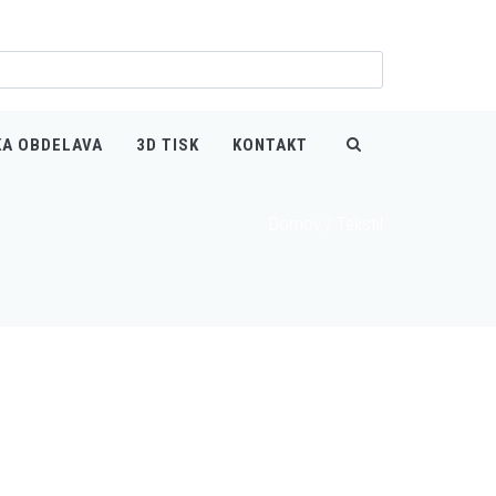
KA OBDELAVA
3D TISK
KONTAKT
Domov
/
Tekstil