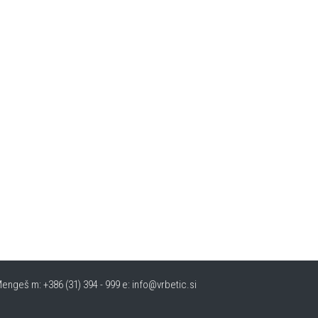
engeš m: +386 (31) 394 - 999 e: info@vrbetic.si