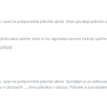
ti, razen če predpomnilnik piškotek izbriše. Stran uporablja piškotek 
 obiskovalca spletne strani in mu zagotavlja osnovne funkcije spletne 
ovitost
ti, razen če predpomnilnik piškotek izbriše. Uporabljen je za razlikov
 ko ni obstoječih __ utma piškotkov v obstoju. Piškotek je posodoblje