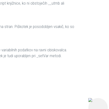
ipt knjižnice, ko ni obstoječih __utmb ali
 na stran. Piškotek je posodobljen vsakič, ko so
e variabilnih podatkov na ravni obiskovalca.
k je tudi uporabljen pri _setVar metodi.