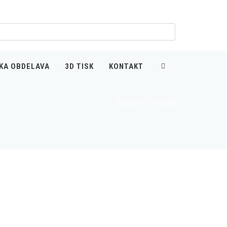
KA OBDELAVA
3D TISK
KONTAKT
Domov
/
Piškotki