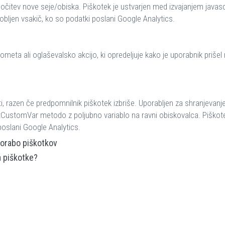
ločitev nove seje/obiska. Piškotek je ustvarjen med izvajanjem javascr
bljen vsakič, ko so podatki poslani Google Analytics.
ometa ali oglaševalsko akcijo, ki opredeljuje kako je uporabnik prišel
ti, razen če predpomnilnik piškotek izbriše. Uporabljen za shranjevanj
etCustomVar metodo z poljubno variablo na ravni obiskovalca. Piškote
poslani Google Analytics.
orabo piškotkov
a piškotke?