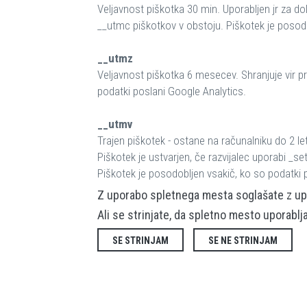
Veljavnost piškotka 30 min. Uporabljen jr za do
__utmc piškotkov v obstoju. Piškotek je posodo
__utmz
Veljavnost piškotka 6 mesecev. Shranjuje vir pr
podatki poslani Google Analytics.
__utmv
Trajen piškotek - ostane na računalniku do 2 le
Piškotek je ustvarjen, če razvijalec uporabi _s
Piškotek je posodobljen vsakič, ko so podatki 
Z uporabo spletnega mesta soglašate z up
Ali se strinjate, da spletno mesto uporablj
SE STRINJAM
SE NE STRINJAM