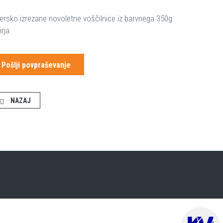
ersko izrezane novoletne voščilnice iz barvnega 350g
irja
Pošlji povpraševanje
NAZAJ