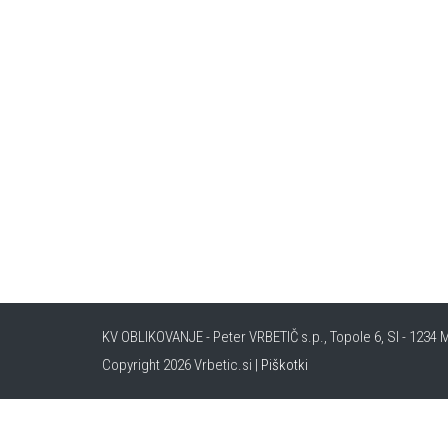
KV OBLIKOVANJE - Peter VRBETIČ s.p., Topole 6, SI - 1234 M
Copyright 2026 Vrbetic.si |
Piškotki