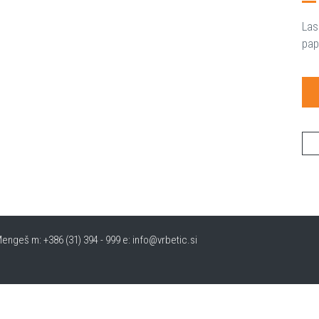
Las
pap
engeš m: +386 (31) 394 - 999 e: info@vrbetic.si