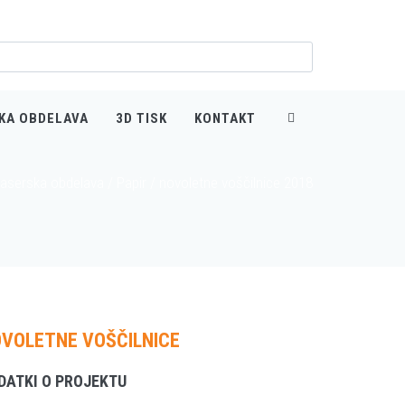
KA OBDELAVA
3D TISK
KONTAKT
Laserska obdelava
/
Papir
/
novoletne voščilnice 2018
VOLETNE VOŠČILNICE
DATKI O PROJEKTU