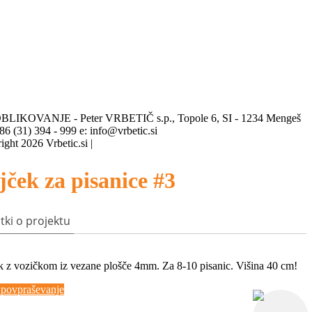
LIKOVANJE - Peter VRBETIČ s.p., Topole 6, SI - 1234 Mengeš
86 (31) 394 - 999 e: info@vrbetic.si
ight 2026 Vrbetic.si |
Piškotki
jček za pisanice #3
tki o projektu
k z vozičkom iz vezane plošče 4mm. Za 8-10 pisanic. Višina 40 cm!
i povpraševanje