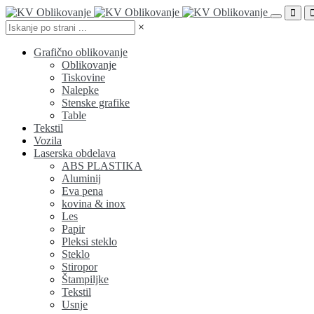
×
Grafično oblikovanje
Oblikovanje
Tiskovine
Nalepke
Stenske grafike
Table
Tekstil
Vozila
Laserska obdelava
ABS PLASTIKA
Aluminij
Eva pena
kovina & inox
Les
Papir
Pleksi steklo
Steklo
Stiropor
Štampiljke
Tekstil
Usnje