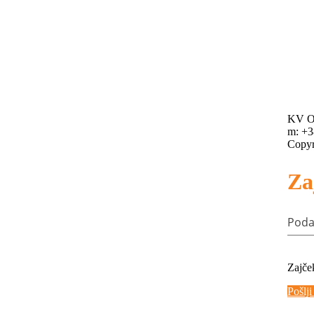
KV OB
m: +3
Copyr
Za
Poda
Zajče
Pošlj