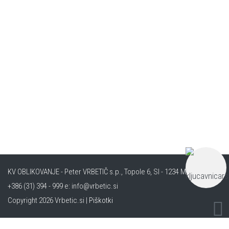
KV OBLIKOVANJE - Peter VRBETIČ s.p., Topole 6, SI - 1234 Mengeš m:
+386 (31) 394 - 999 e: info@vrbetic.si
Copyright 2026 Vrbetic.si |
Piškotki